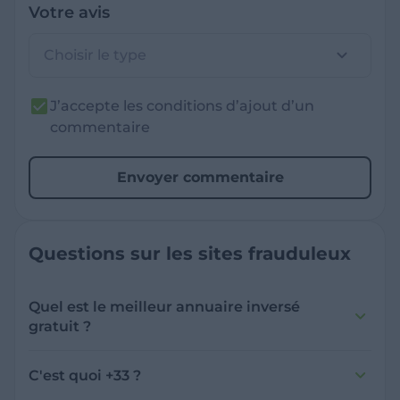
Votre avis
Choisir le type
J’accepte les conditions d’ajout d’un
commentaire
Envoyer commentaire
Questions sur les sites frauduleux
Quel est le meilleur annuaire inversé
gratuit ?
France Verif inclut une fonctionnalité de
recherche de numéro inversée qui est efficace
C'est quoi +33 ?
et gratuite pour identifier les appelants
L'indicatif +33 est le code téléphonique