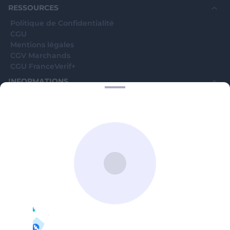
RESSOURCES
Politique de Confidentialité
CGU
Mentions légales
CGV Marchands
CGU FranceVerif+
INFORMATIONS
Catégories
Marchands
Signaler une arnaque
Blog
A PROPOS
Aide
Comment ça marche ?
Contact support utilisateurs
support@franceverif.fr
©WebVerif SAS au capital de 851 000€ • RCS de Paris 884750035 17