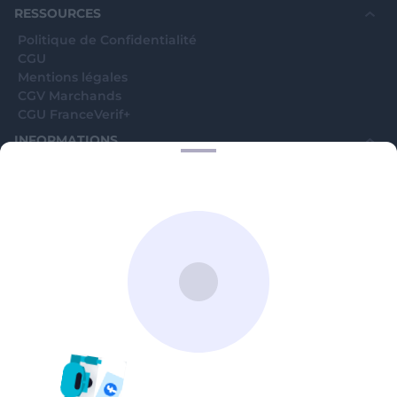
RESSOURCES
Politique de Confidentialité
CGU
Mentions légales
CGV Marchands
CGU FranceVerif+
INFORMATIONS
Catégories
Marchands
Signaler une arnaque
Blog
A PROPOS
Aide
Comment ça marche ?
Contact support utilisateurs
support@franceverif.fr
©WebVerif SAS au capital de 851 000€ • RCS de Paris 884750035 17