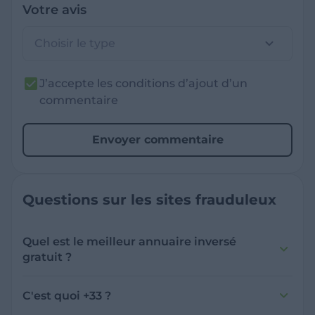
Votre avis
Choisir le type
J’accepte les conditions d’ajout d’un
commentaire
Envoyer commentaire
Questions sur les sites frauduleux
Quel est le meilleur annuaire inversé
gratuit ?
France Verif inclut une fonctionnalité de
recherche de numéro inversée qui est efficace
C'est quoi +33 ?
et gratuite pour identifier les appelants
L'indicatif +33 est le code téléphonique