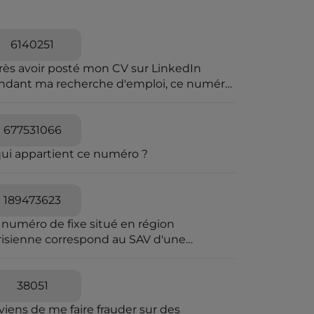
6140251
rès avoir posté mon CV sur LinkedIn
ndant ma recherche d'emploi, ce numéro
a harcelé et menacer de viol
677531066
qui appartient ce numéro ?
189473623
 numéro de fixe situé en région
risienne correspond au SAV d'une
reprise frauduleuse dont le siège fiscal
 situé en Irlande. Envoi-Reco utilise les
mes codes couleurs que La Poste pour
38051
 envois de courrier en AR. Elle joue sur la
viens de me faire frauder sur des