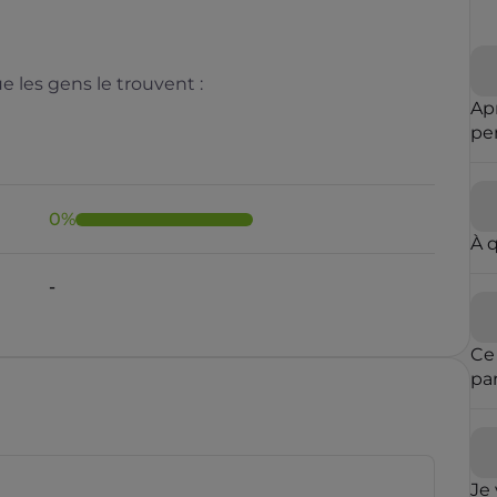
 les gens le trouvent :
Ap
pe
m'
0
%
À 
-
Ce
pa
ent
est
mê
des
Je 