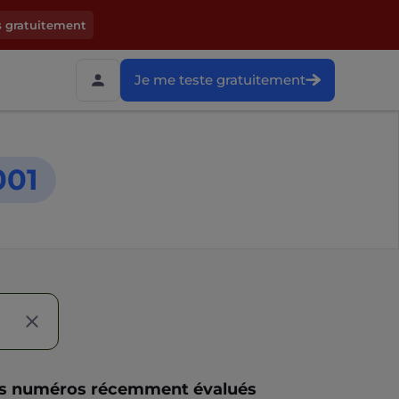
s gratuitement
Je me teste gratuitement
001
s numéros récemment évalués