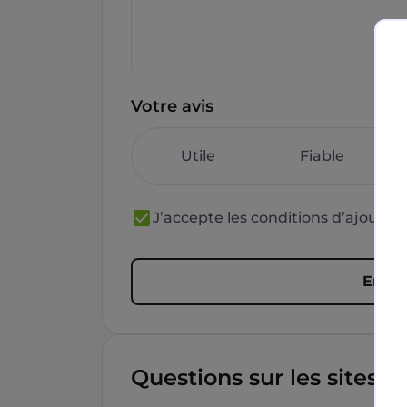
Votre avis
Utile
Fiable
J’accepte les conditions d’ajout 
Envoy
Questions sur les sites f