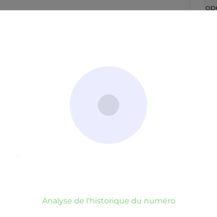
con
opé
49
fai
co
ré
men
qu
Po
in
aup
con
Irl
op
par
Neutre
Gênant
Dangereux
vou
blo
d’un commentaire
er commentaire
rauduleux
Analyse de l'historique du numéro