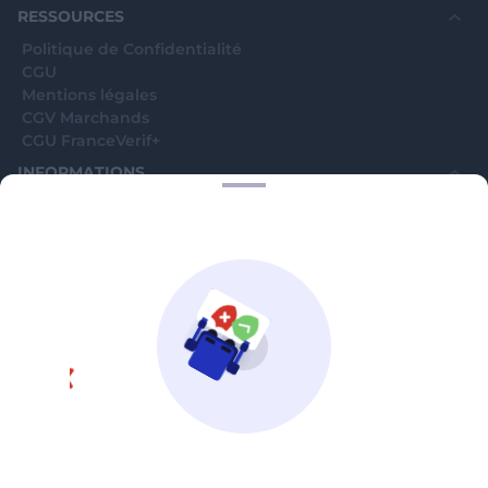
RESSOURCES
Politique de Confidentialité
CGU
Mentions légales
CGV Marchands
CGU FranceVerif+
INFORMATIONS
Catégories
Marchands
Signaler une arnaque
Blog
A PROPOS
Aide
Comment ça marche ?
Contact support utilisateurs
support@franceverif.fr
©WebVerif SAS au capital de 851 000€ • RCS de Paris 884750035 17