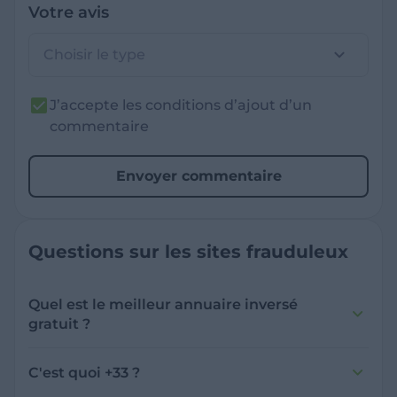
Votre avis
Choisir le type
J’accepte les conditions d’ajout d’un
commentaire
Envoyer commentaire
Questions sur les sites frauduleux
Quel est le meilleur annuaire inversé
gratuit ?
France Verif inclut une fonctionnalité de
recherche de numéro inversée qui est efficace
C'est quoi +33 ?
et gratuite pour identifier les appelants
L'indicatif +33 est le code téléphonique