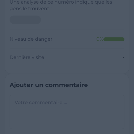
Une analyse de ce numéro indique que les
gens le trouvent :
Neutre
Niveau de danger
0
%
Dernière visite
Il y a moins de 1 minute
Questions sur les sites frauduleux
Quel est le meilleur annuaire inversé
gratuit ?
France Verif inclut une fonctionnalité de
recherche de numéro inversée qui est efficace
C'est quoi +33 ?
et gratuite pour identifier les appelants
L'indicatif +33 est le code téléphonique