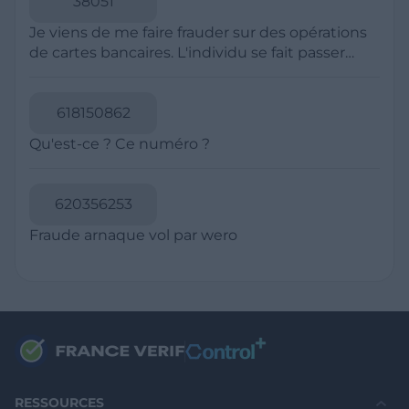
Politique de Confidentialité
CGU
Mentions légales
CGV Marchands
CGU FranceVerif+
INFORMATIONS
Catégories
Marchands
Signaler une arnaque
Blog
A PROPOS
Aide
Comment ça marche ?
Contact support utilisateurs
support@franceverif.fr
©WebVerif SAS au capital de 851 000€ • RCS de Paris 884750035 17
avenue Jean Moulin, 93100 Montreuil, France