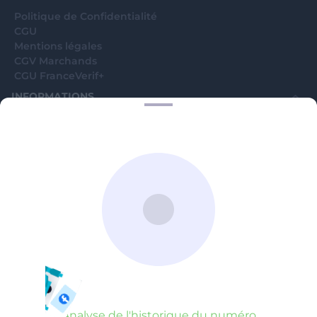
Politique de Confidentialité
CGU
Mentions légales
CGV Marchands
CGU FranceVerif+
INFORMATIONS
Catégories
Marchands
Signaler une arnaque
Blog
A PROPOS
Aide
Comment ça marche ?
Contact support utilisateurs
support@franceverif.fr
©WebVerif SAS au capital de 851 000€ • RCS de Paris 884750035 17
avenue Jean Moulin, 93100 Montreuil, France
Analyse de l'historique du numéro