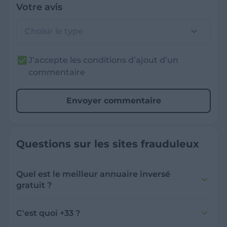
Votre avis
Choisir le type
J’accepte les conditions d’ajout d’un
commentaire
Envoyer commentaire
Questions sur les sites frauduleux
Quel est le meilleur annuaire inversé
gratuit ?
France Verif inclut une fonctionnalité de
recherche de numéro inversée qui est efficace
C'est quoi +33 ?
et gratuite pour identifier les appelants
L'indicatif +33 est le code téléphonique