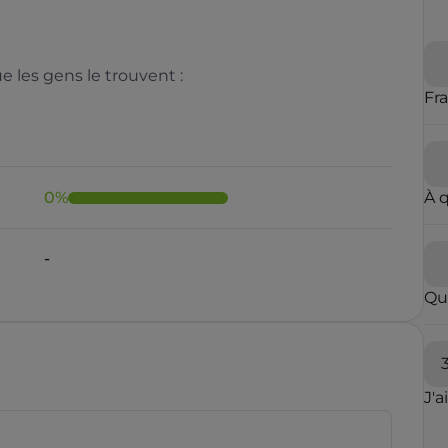
 les gens le trouvent :
Fr
0
%
À 
Il y a moins de 1 minute
Qu
rauduleux
J'a