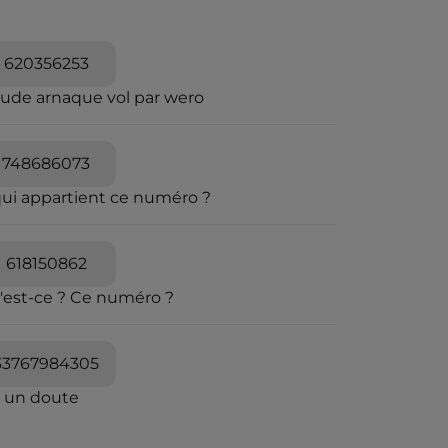
620356253
aude arnaque vol par wero
748686073
qui appartient ce numéro ?
618150862
'est-ce ? Ce numéro ?
33767984305
i un doute