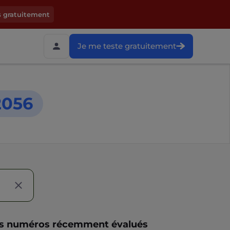
s gratuitement
Je me teste gratuitement
2056
s numéros récemment évalués