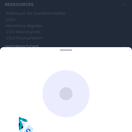
RESSOURCES
Politique de Confidentialité
CGU
Mentions légales
CGV Marchands
CGU FranceVerif+
INFORMATIONS
Catégories
Marchands
Signaler une arnaque
Blog
A PROPOS
Aide
Comment ça marche ?
Contact support utilisateurs
support@franceverif.fr
©WebVerif SAS au capital de 851 000€ • RCS de Paris 884750035 17