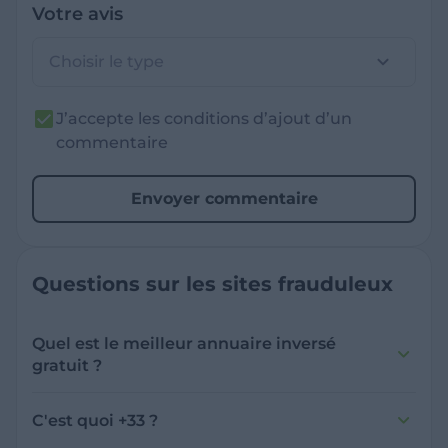
Votre avis
Choisir le type
J’accepte les conditions d’ajout d’un
commentaire
Envoyer commentaire
Questions sur les sites frauduleux
Quel est le meilleur annuaire inversé
gratuit ?
France Verif inclut une fonctionnalité de
recherche de numéro inversée qui est efficace
C'est quoi +33 ?
et gratuite pour identifier les appelants
L'indicatif +33 est le code téléphonique