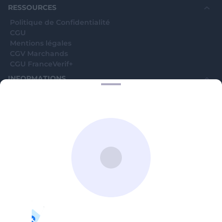
RESSOURCES
Politique de Confidentialité
CGU
Mentions légales
CGV Marchands
CGU FranceVerif+
INFORMATIONS
Catégories
Marchands
Signaler une arnaque
Blog
A PROPOS
Aide
Comment ça marche ?
Contact support utilisateurs
support@franceverif.fr
©WebVerif SAS au capital de 851 000€ • RCS de Paris 884750035 17