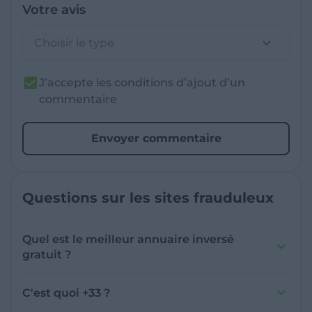
Votre avis
Choisir le type
J’accepte les conditions d’ajout d’un
commentaire
Envoyer commentaire
Questions sur les sites frauduleux
Quel est le meilleur annuaire inversé
gratuit ?
France Verif inclut une fonctionnalité de
recherche de numéro inversée qui est efficace
C'est quoi +33 ?
et gratuite pour identifier les appelants
L'indicatif +33 est le code téléphonique