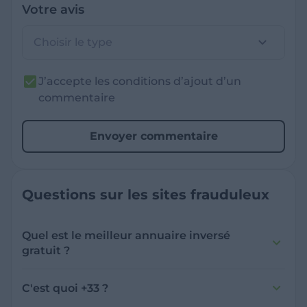
Votre avis
Choisir le type
J’accepte les conditions d’ajout d’un
commentaire
Envoyer commentaire
Questions sur les sites frauduleux
Quel est le meilleur annuaire inversé
gratuit ?
France Verif inclut une fonctionnalité de
recherche de numéro inversée qui est efficace
C'est quoi +33 ?
et gratuite pour identifier les appelants
L'indicatif +33 est le code téléphonique