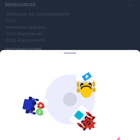
RESSOURCES
Politique de Confidentialité
CGU
Mentions légales
CGV Marchands
CGU FranceVerif+
INFORMATIONS
Catégories
Marchands
Signaler une arnaque
Blog
A PROPOS
Aide
Comment ça marche ?
Contact support utilisateurs
support@franceverif.fr
©WebVerif SAS au capital de 851 000€ • RCS de Paris 884750035 17