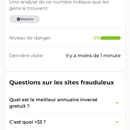
Une analyse de ce numéro indique que les
gens le trouvent :
Neutre
Niveau de danger
0
%
Dernière visite
Il y a moins de 1 minute
Questions sur les sites frauduleux
Quel est le meilleur annuaire inversé
gratuit ?
France Verif inclut une fonctionnalité de
recherche de numéro inversée qui est efficace
C'est quoi +33 ?
et gratuite pour identifier les appelants
L'indicatif +33 est le code téléphonique