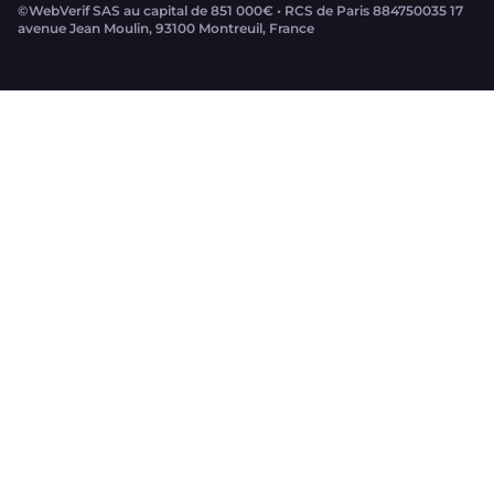
©WebVerif SAS au capital de 851 000€ • RCS de Paris 884750035 17
avenue Jean Moulin, 93100 Montreuil, France