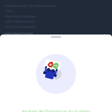
Politique de Confidentialité
CGU
Mentions légales
CGV Marchands
CGU FranceVerif+
INFORMATIONS
Catégories
Marchands
Signaler une arnaque
Blog
A PROPOS
Aide
Comment ça marche ?
Contact support utilisateurs
support@franceverif.fr
©WebVerif SAS au capital de 851 000€ • RCS de Paris 884750035 17
avenue Jean Moulin, 93100 Montreuil, France
Analyse de l'historique du numéro