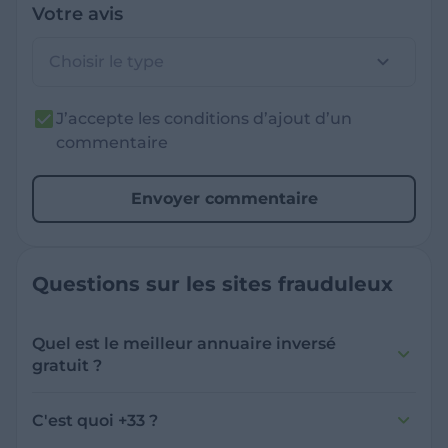
Votre avis
Choisir le type
J’accepte les conditions d’ajout d’un
commentaire
Envoyer commentaire
Questions sur les sites frauduleux
Quel est le meilleur annuaire inversé
gratuit ?
France Verif inclut une fonctionnalité de
recherche de numéro inversée qui est efficace
C'est quoi +33 ?
et gratuite pour identifier les appelants
L'indicatif +33 est le code téléphonique