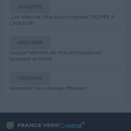
RESSOURCES
Politique de Confidentialité
CGU
Mentions légales
CGV Marchands
CGU FranceVerif+
INFORMATIONS
Catégories
Marchands
Signaler une arnaque
Blog
A PROPOS
Aide
Comment ça marche ?
Contact support utilisateurs
support@franceverif.fr