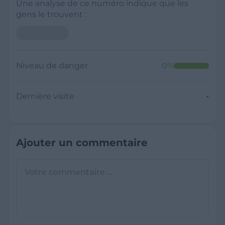
Une analyse de ce numéro indique que les
gens le trouvent :
Neutre
Niveau de danger
0
%
Dernière visite
Il y a moins de 1 minute
Questions sur les sites frauduleux
Quel est le meilleur annuaire inversé
gratuit ?
France Verif inclut une fonctionnalité de
recherche de numéro inversée qui est efficace
C'est quoi +33 ?
et gratuite pour identifier les appelants
L'indicatif +33 est le code téléphonique