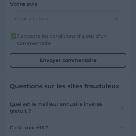
Votre avis
Choisir le type
J’accepte les conditions d’ajout d’un
commentaire
Envoyer commentaire
Questions sur les sites frauduleux
Quel est le meilleur annuaire inversé
gratuit ?
France Verif inclut une fonctionnalité de
recherche de numéro inversée qui est efficace
C'est quoi +33 ?
et gratuite pour identifier les appelants
L'indicatif +33 est le code téléphonique