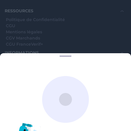
souhaite voir avec vous si elles sont avérées car
elles sont bloquées en attente. C'est un leurre.
RESSOURCES
Politique de Confidentialité
CGU
Mentions légales
CGV Marchands
CGU FranceVerif+
INFORMATIONS
Catégories
Marchands
Signaler une arnaque
Blog
A PROPOS
Aide
Comment ça marche ?
Contact support utilisateurs
support@franceverif.fr