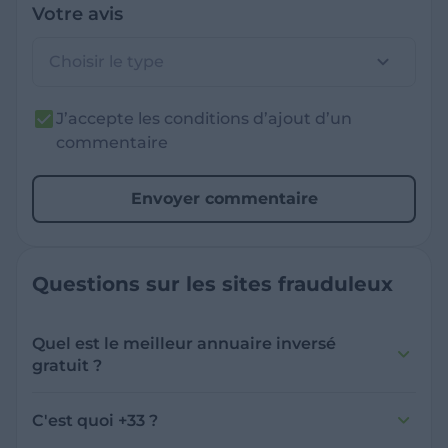
Votre avis
Choisir le type
J’accepte les conditions d’ajout d’un
commentaire
Envoyer commentaire
Questions sur les sites frauduleux
Quel est le meilleur annuaire inversé
gratuit ?
France Verif inclut une fonctionnalité de
recherche de numéro inversée qui est efficace
C'est quoi +33 ?
et gratuite pour identifier les appelants
L'indicatif +33 est le code téléphonique