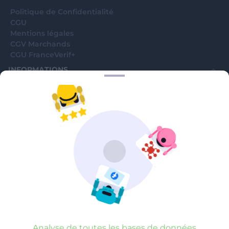
Politique de Confidentialité
CGU
Mentions légales
CGV Marchands
CGU FranceVerif+
INFORMATIONS
Catégories
Marchands
Signaler une arnaque
Blog
A PROPOS
Aide
Comment ça marche ?
Contact support utilisateurs
support@franceverif.fr
©WebVerif SAS au capital de 851 000€ • RCS de Paris 884750035 17
avenue Jean Moulin, 93100 Montreuil, France
Analyse de toutes les bases de données