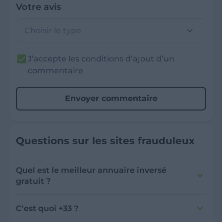
Votre avis
Choisir le type
J’accepte les conditions d’ajout d’un
commentaire
Envoyer commentaire
Questions sur les sites frauduleux
Quel est le meilleur annuaire inversé
gratuit ?
France Verif inclut une fonctionnalité de
recherche de numéro inversée qui est efficace
C'est quoi +33 ?
et gratuite pour identifier les appelants
L'indicatif +33 est le code téléphonique