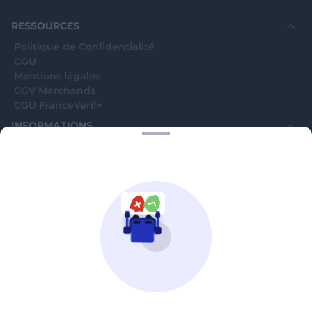
souhaite voir avec vous si elles sont avérées car
elles sont bloquées en attente. C'est un leurre.
RESSOURCES
Politique de Confidentialité
CGU
Mentions légales
CGV Marchands
CGU FranceVerif+
INFORMATIONS
Catégories
Marchands
Signaler une arnaque
Blog
A PROPOS
Aide
Comment ça marche ?
Contact support utilisateurs
support@franceverif.fr