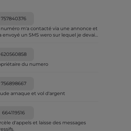
757840376
 numéro m'a contacté via une annonce et
a envoyé un SMS wero sur lequel je devais
iqué pour le paiement.Wero n'envoie pas
sms.et sur wero il y avait rien
620560858
opriétaire du numero
756898667
aude arnaque et vol d'argent
664119516
rcèle d'appels et laisse des messages
essifs.