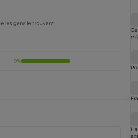
 les gens le trouvent :
Ce
m'
cl
de 
0
%
Pr
Il y a moins de 1 minute
Fr
rauduleux
Ha
agr