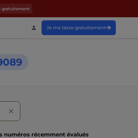
s gratuitement
Je me teste gratuitement
9089
s numéros récemment évalués