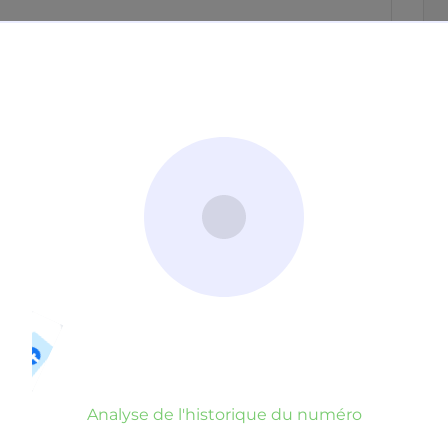
Neutre
Gênant
Dangereux
d’un commentaire
er commentaire
rauduleux
Analyse de l'historique du numéro