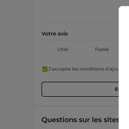
Votre avis
Utile
Fiable
J’accepte les conditions d’ajout 
Envoy
Questions sur les sites f