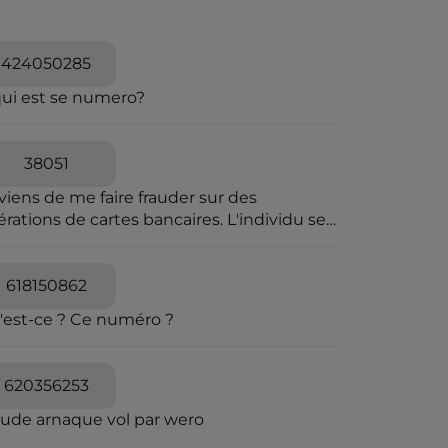
424050285
qui est se numero?
38051
viens de me faire frauder sur des
rations de cartes bancaires. L'individu se
t passer pour une personne travaillant à la
pression des fraudes bancaires et explique
e vous allez recevoir un SMS pour vous
618150862
diquer que vous êtes en ligne avec un
'est-ce ? Ce numéro ?
seiller bancaire. Il explique que des
érations ont été caractérisées suspectes
 l'algorithme et qu'il souhaite voir avec
620356253
s si elles sont avérées car elles sont
quées en attente. C'est un leurre.
aude arnaque vol par wero