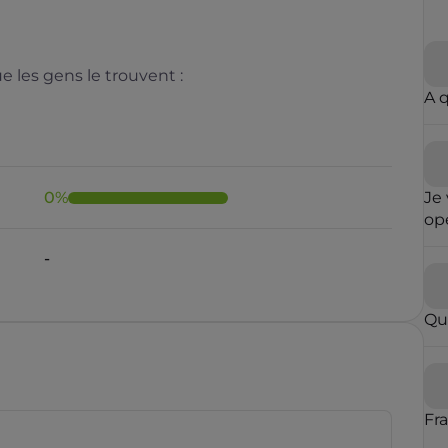
 les gens le trouvent :
A 
0
%
Je 
opé
fai
-
ré
qu
in
Qu
con
op
par
vou
blo
Fr