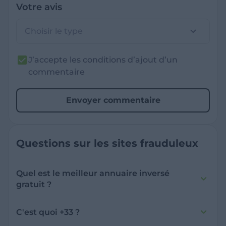
Votre avis
Choisir le type
J’accepte les conditions d’ajout d’un
commentaire
Envoyer commentaire
Questions sur les sites frauduleux
Quel est le meilleur annuaire inversé
gratuit ?
France Verif inclut une fonctionnalité de
recherche de numéro inversée qui est efficace
C'est quoi +33 ?
et gratuite pour identifier les appelants
L'indicatif +33 est le code téléphonique