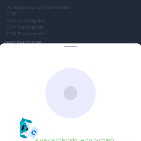
Politique de Confidentialité
CGU
Mentions légales
CGV Marchands
CGU FranceVerif+
INFORMATIONS
Catégories
Marchands
Signaler une arnaque
Blog
A PROPOS
Aide
Comment ça marche ?
Contact support utilisateurs
support@franceverif.fr
©WebVerif SAS au capital de 851 000€ • RCS de Paris 884750035 17
avenue Jean Moulin, 93100 Montreuil, France
Analyse de l'historique du numéro