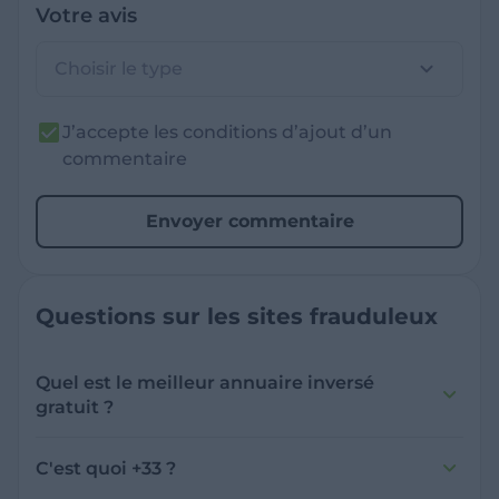
Votre avis
Choisir le type
J’accepte les conditions d’ajout d’un
commentaire
Envoyer commentaire
Questions sur les sites frauduleux
Quel est le meilleur annuaire inversé
gratuit ?
France Verif inclut une fonctionnalité de
recherche de numéro inversée qui est efficace
C'est quoi +33 ?
et gratuite pour identifier les appelants
L'indicatif +33 est le code téléphonique