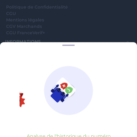
Politique de Confidentialité
CGU
Mentions légales
CGV Marchands
CGU FranceVerif+
INFORMATIONS
Catégories
Marchands
Signaler une arnaque
Blog
A PROPOS
Aide
Comment ça marche ?
Contact support utilisateurs
support@franceverif.fr
©WebVerif SAS au capital de 851 000€ • RCS de Paris 884750035 17
avenue Jean Moulin, 93100 Montreuil, France
Analyse de l'historique du numéro