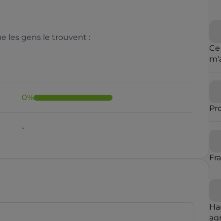
 les gens le trouvent :
Ce
m'
cl
de 
0
%
Pr
Il y a moins de 1 minute
Fr
rauduleux
Ha
agr