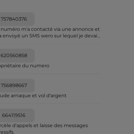
757840376
 numéro m'a contacté via une annonce et
a envoyé un SMS wero sur lequel je devais
iqué pour le paiement.Wero n'envoie pas
sms.et sur wero il y avait rien
620560858
opriétaire du numero
756898667
aude arnaque et vol d'argent
664119516
rcèle d'appels et laisse des messages
essifs.