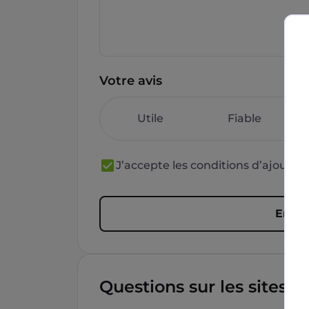
Votre avis
Utile
Fiable
J’accepte les conditions d’ajout 
Envoy
Questions sur les sites f