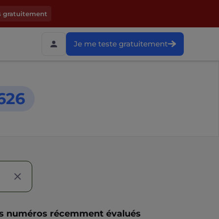
s gratuitement
Je me teste gratuitement
626
s numéros récemment évalués