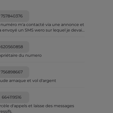
757840376
 numéro m'a contacté via une annonce et
a envoyé un SMS wero sur lequel je devais
iqué pour le paiement.Wero n'envoie pas
sms.et sur wero il y avait rien
620560858
opriétaire du numero
756898667
aude arnaque et vol d'argent
664119516
rcèle d'appels et laisse des messages
essifs.