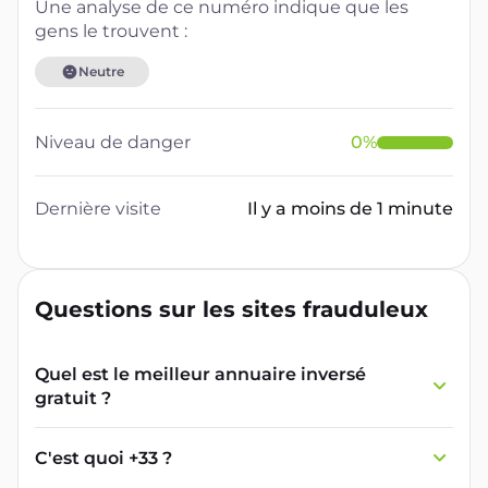
Une analyse de ce numéro indique que les
gens le trouvent :
Neutre
Niveau de danger
0
%
Dernière visite
Il y a moins de 1 minute
Questions sur les sites frauduleux
Quel est le meilleur annuaire inversé
gratuit ?
France Verif inclut une fonctionnalité de
recherche de numéro inversée qui est efficace
C'est quoi +33 ?
et gratuite pour identifier les appelants
L'indicatif +33 est le code téléphonique