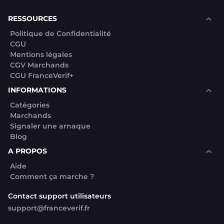
souhaite voir avec vous si elles sont avérées car
elles sont bloquées en attente. C'est un leurre.
RESSOURCES
Politique de Confidentialité
CGU
Mentions légales
CGV Marchands
CGU FranceVerif+
INFORMATIONS
Catégories
Marchands
Signaler une arnaque
Blog
A PROPOS
Aide
Comment ça marche ?
Contact support utilisateurs
support@franceverif.fr