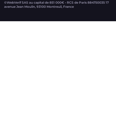
©WebVerif SAS au capital de 851 000€ • RCS de Paris 884750035 17
avenue Jean Moulin, 93100 Montreuil, France