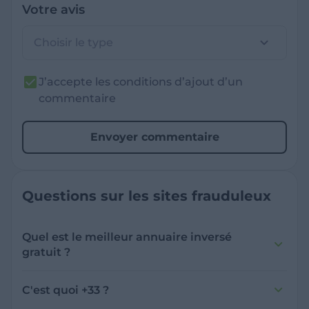
Votre avis
Choisir le type
J’accepte les conditions d’ajout d’un
commentaire
Envoyer commentaire
Questions sur les sites frauduleux
Quel est le meilleur annuaire inversé
gratuit ?
France Verif inclut une fonctionnalité de
recherche de numéro inversée qui est efficace
C'est quoi +33 ?
et gratuite pour identifier les appelants
L'indicatif +33 est le code téléphonique