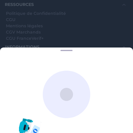
RESSOURCES
Politique de Confidentialité
CGU
Mentions légales
CGV Marchands
CGU FranceVerif+
INFORMATIONS
Catégories
Marchands
Signaler une arnaque
Blog
A PROPOS
Aide
Comment ça marche ?
Contact support utilisateurs
support@franceverif.fr
©WebVerif SAS au capital de 851 000€ • RCS de Paris 884750035 17