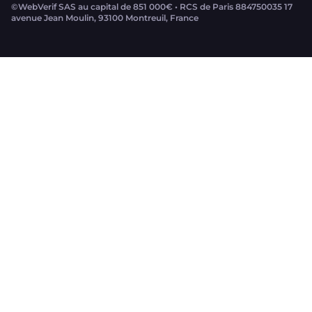
©WebVerif SAS au capital de 851 000€ • RCS de Paris 884750035 17
avenue Jean Moulin, 93100 Montreuil, France