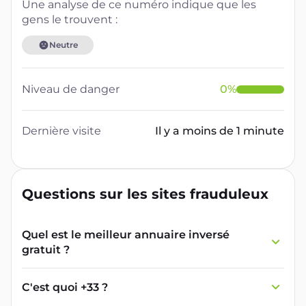
Une analyse de ce numéro indique que les
gens le trouvent :
Neutre
Niveau de danger
0
%
Dernière visite
Il y a moins de 1 minute
Questions sur les sites frauduleux
Quel est le meilleur annuaire inversé
gratuit ?
France Verif inclut une fonctionnalité de
recherche de numéro inversée qui est efficace
C'est quoi +33 ?
et gratuite pour identifier les appelants
L'indicatif +33 est le code téléphonique