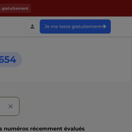
s gratuitement
Je me teste gratuitement
654
s numéros récemment évalués