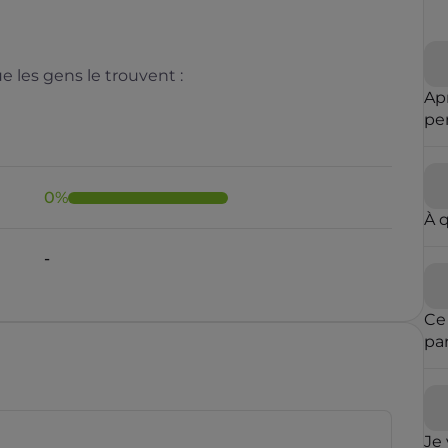
 les gens le trouvent :
Ap
pe
m'
0
%
À 
Il y a moins de 1 minute
Ce
pa
ent
rauduleux
est
mê
des
Je 