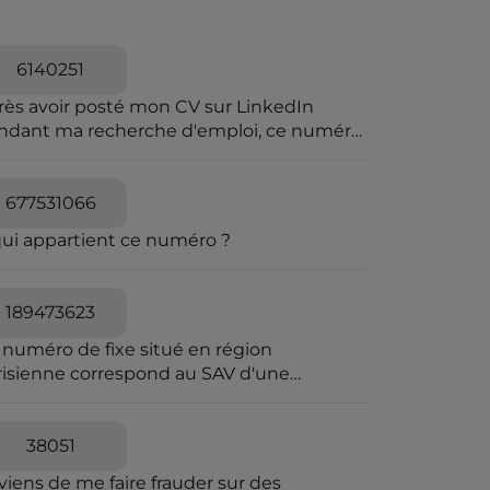
6140251
rès avoir posté mon CV sur LinkedIn
ndant ma recherche d'emploi, ce numéro
a harcelé et menacer de viol
677531066
qui appartient ce numéro ?
189473623
 numéro de fixe situé en région
risienne correspond au SAV d'une
reprise frauduleuse dont le siège fiscal
 situé en Irlande. Envoi-Reco utilise les
mes codes couleurs que La Poste pour
38051
 envois de courrier en AR. Elle joue sur la
viens de me faire frauder sur des