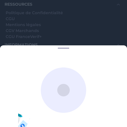
RESSOURCES
Politique de Confidentialité
CGU
Mentions légales
CGV Marchands
CGU FranceVerif+
INFORMATIONS
Catégories
Marchands
Signaler une arnaque
Blog
A PROPOS
Aide
Comment ça marche ?
Contact support utilisateurs
support@franceverif.fr
©WebVerif SAS au capital de 851 000€ • RCS de Paris 884750035 17