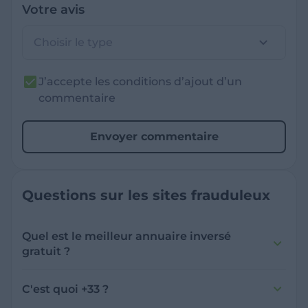
Votre avis
Choisir le type
J’accepte les conditions d’ajout d’un
commentaire
Envoyer commentaire
Questions sur les sites frauduleux
Quel est le meilleur annuaire inversé
gratuit ?
France Verif inclut une fonctionnalité de
recherche de numéro inversée qui est efficace
C'est quoi +33 ?
et gratuite pour identifier les appelants
L'indicatif +33 est le code téléphonique