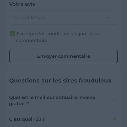
Votre avis
Choisir le type
J’accepte les conditions d’ajout d’un
commentaire
Envoyer commentaire
Questions sur les sites frauduleux
Quel est le meilleur annuaire inversé
gratuit ?
France Verif inclut une fonctionnalité de
recherche de numéro inversée qui est efficace
C'est quoi +33 ?
et gratuite pour identifier les appelants
L'indicatif +33 est le code téléphonique