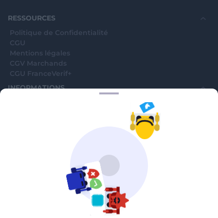
souhaite voir avec vous si elles sont avérées car
elles sont bloquées en attente. C'est un leurre.
RESSOURCES
Politique de Confidentialité
CGU
Mentions légales
CGV Marchands
CGU FranceVerif+
INFORMATIONS
Catégories
Marchands
Signaler une arnaque
Blog
A PROPOS
Aide
Comment ça marche ?
Contact support utilisateurs
support@franceverif.fr