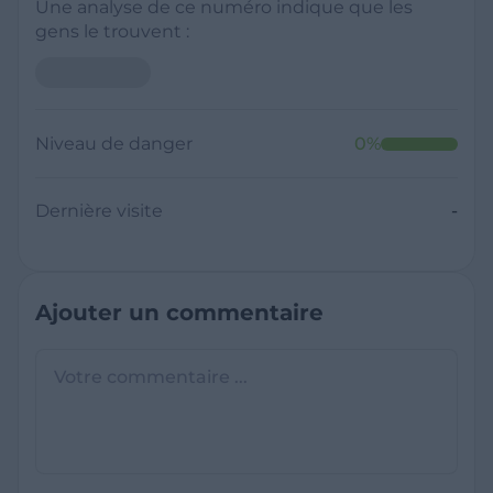
Une analyse de ce numéro indique que les
gens le trouvent :
Neutre
Niveau de danger
0
%
Dernière visite
Il y a moins de 1 minute
Questions sur les sites frauduleux
Quel est le meilleur annuaire inversé
gratuit ?
France Verif inclut une fonctionnalité de
recherche de numéro inversée qui est efficace
C'est quoi +33 ?
et gratuite pour identifier les appelants
L'indicatif +33 est le code téléphonique