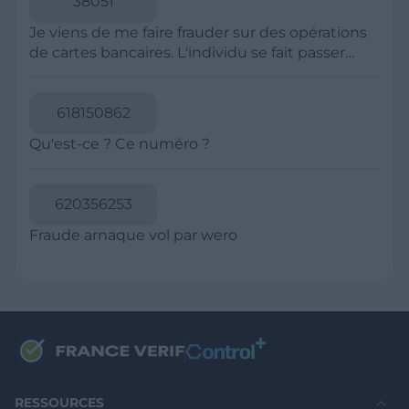
Politique de Confidentialité
CGU
Mentions légales
CGV Marchands
CGU FranceVerif+
INFORMATIONS
Catégories
Marchands
Signaler une arnaque
Blog
A PROPOS
Aide
Comment ça marche ?
Contact support utilisateurs
support@franceverif.fr
©WebVerif SAS au capital de 851 000€ • RCS de Paris 884750035 17
avenue Jean Moulin, 93100 Montreuil, France