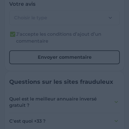
Votre avis
Choisir le type
J’accepte les conditions d’ajout d’un
commentaire
Envoyer commentaire
Questions sur les sites frauduleux
Quel est le meilleur annuaire inversé
gratuit ?
France Verif inclut une fonctionnalité de
recherche de numéro inversée qui est efficace
C'est quoi +33 ?
et gratuite pour identifier les appelants
L'indicatif +33 est le code téléphonique