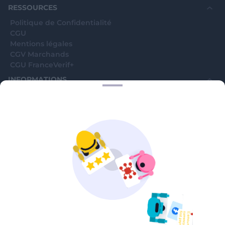
RESSOURCES
Politique de Confidentialité
CGU
Mentions légales
CGV Marchands
CGU FranceVerif+
INFORMATIONS
Catégories
Marchands
Signaler une arnaque
Blog
A PROPOS
Aide
Comment ça marche ?
Contact support utilisateurs
support@franceverif.fr
©WebVerif SAS au capital de 851 000€ • RCS de Paris 884750035 17