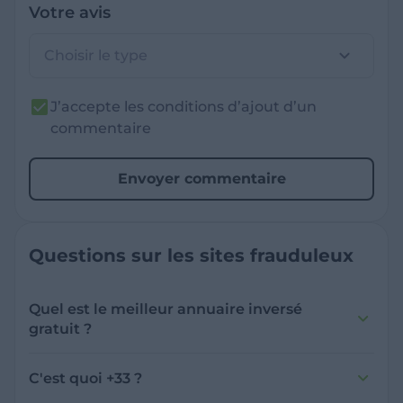
Votre avis
Choisir le type
J’accepte les conditions d’ajout d’un
commentaire
Envoyer commentaire
Questions sur les sites frauduleux
Quel est le meilleur annuaire inversé
gratuit ?
France Verif inclut une fonctionnalité de
recherche de numéro inversée qui est efficace
C'est quoi +33 ?
et gratuite pour identifier les appelants
L'indicatif +33 est le code téléphonique