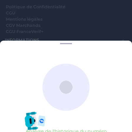
Politique de Confidentialité
CGU
Mentions légales
CGV Marchands
CGU FranceVerif+
INFORMATIONS
Catégories
Marchands
Signaler une arnaque
Blog
A PROPOS
Aide
Comment ça marche ?
Contact support utilisateurs
support@franceverif.fr
©WebVerif SAS au capital de 851 000€ • RCS de Paris 884750035 17
avenue Jean Moulin, 93100 Montreuil, France
Analyse de l'historique du numéro