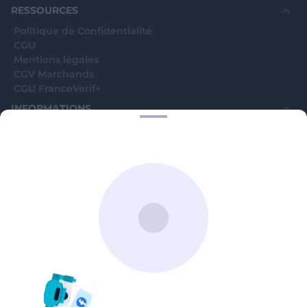
RESSOURCES
Politique de Confidentialité
CGU
Mentions légales
CGV Marchands
CGU FranceVerif+
INFORMATIONS
Catégories
Marchands
Signaler une arnaque
Blog
A PROPOS
Aide
Comment ça marche ?
Contact support utilisateurs
support@franceverif.fr
©WebVerif SAS au capital de 851 000€ • RCS de Paris 884750035 17