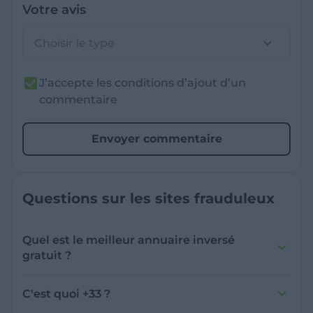
Votre avis
Choisir le type
J’accepte les conditions d’ajout d’un
commentaire
Envoyer commentaire
Questions sur les sites frauduleux
Quel est le meilleur annuaire inversé
gratuit ?
France Verif inclut une fonctionnalité de
recherche de numéro inversée qui est efficace
C'est quoi +33 ?
et gratuite pour identifier les appelants
L'indicatif +33 est le code téléphonique