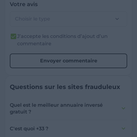
Votre avis
Choisir le type
J’accepte les conditions d’ajout d’un
commentaire
Envoyer commentaire
Questions sur les sites frauduleux
Quel est le meilleur annuaire inversé
gratuit ?
France Verif inclut une fonctionnalité de
recherche de numéro inversée qui est efficace
C'est quoi +33 ?
et gratuite pour identifier les appelants
L'indicatif +33 est le code téléphonique