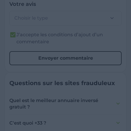
Votre avis
Choisir le type
J’accepte les conditions d’ajout d’un
commentaire
Envoyer commentaire
Questions sur les sites frauduleux
Quel est le meilleur annuaire inversé
gratuit ?
France Verif inclut une fonctionnalité de
recherche de numéro inversée qui est efficace
C'est quoi +33 ?
et gratuite pour identifier les appelants
L'indicatif +33 est le code téléphonique