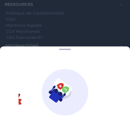
RESSOURCES
Politique de Confidentialité
CGU
Mentions légales
CGV Marchands
CGU FranceVerif+
INFORMATIONS
Catégories
Marchands
Signaler une arnaque
Blog
A PROPOS
Aide
Comment ça marche ?
Contact support utilisateurs
support@franceverif.fr
©WebVerif SAS au capital de 851 000€ • RCS de Paris 884750035 17