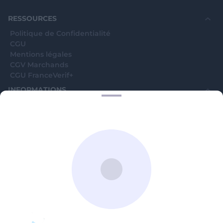
souhaite voir avec vous si elles sont avérées car
elles sont bloquées en attente. C'est un leurre.
RESSOURCES
Politique de Confidentialité
CGU
Mentions légales
CGV Marchands
CGU FranceVerif+
INFORMATIONS
Catégories
Marchands
Signaler une arnaque
Blog
A PROPOS
Aide
Comment ça marche ?
Contact support utilisateurs
support@franceverif.fr