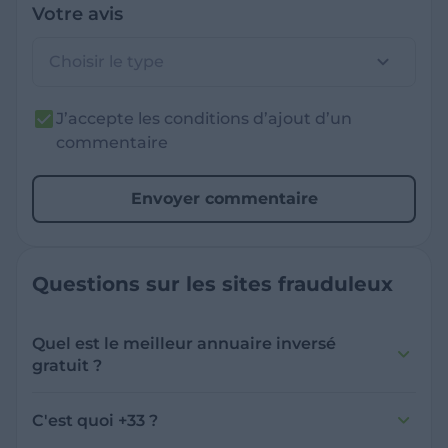
Votre avis
Choisir le type
J’accepte les conditions d’ajout d’un
commentaire
Envoyer commentaire
Questions sur les sites frauduleux
Quel est le meilleur annuaire inversé
gratuit ?
France Verif inclut une fonctionnalité de
recherche de numéro inversée qui est efficace
C'est quoi +33 ?
et gratuite pour identifier les appelants
L'indicatif +33 est le code téléphonique