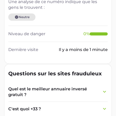
Une analyse de ce numéro indique que les
gens le trouvent :
Neutre
Niveau de danger
0
%
Dernière visite
Il y a moins de 1 minute
Questions sur les sites frauduleux
Quel est le meilleur annuaire inversé
gratuit ?
France Verif inclut une fonctionnalité de
recherche de numéro inversée qui est efficace
C'est quoi +33 ?
et gratuite pour identifier les appelants
L'indicatif +33 est le code téléphonique