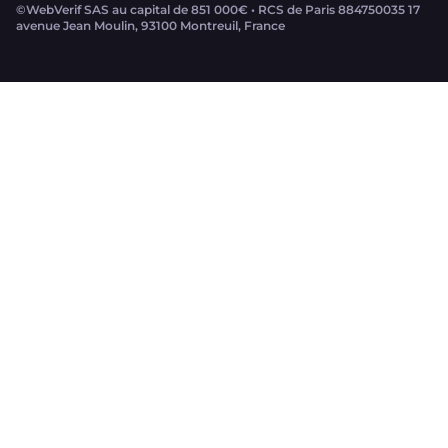
©WebVerif SAS au capital de 851 000€ • RCS de Paris 884750035 17
avenue Jean Moulin, 93100 Montreuil, France