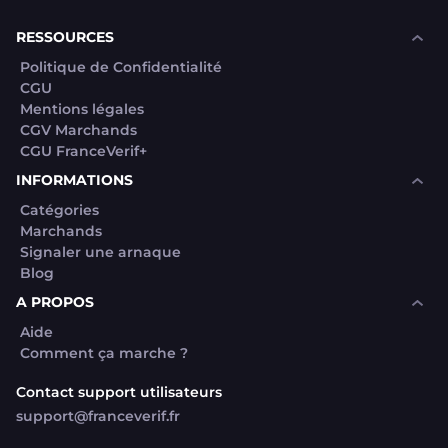
souhaite voir avec vous si elles sont avérées car
elles sont bloquées en attente. C'est un leurre.
RESSOURCES
Politique de Confidentialité
CGU
Mentions légales
CGV Marchands
CGU FranceVerif+
INFORMATIONS
Catégories
Marchands
Signaler une arnaque
Blog
A PROPOS
Aide
Comment ça marche ?
Contact support utilisateurs
support@franceverif.fr