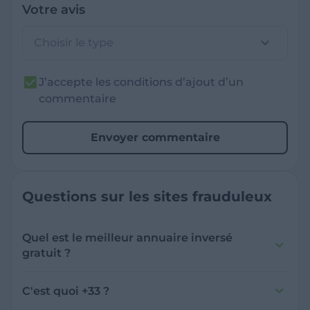
Votre avis
Choisir le type
J’accepte les conditions d’ajout d’un
commentaire
Envoyer commentaire
Questions sur les sites frauduleux
Quel est le meilleur annuaire inversé
gratuit ?
France Verif inclut une fonctionnalité de
recherche de numéro inversée qui est efficace
C'est quoi +33 ?
et gratuite pour identifier les appelants
L'indicatif +33 est le code téléphonique