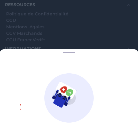
RESSOURCES
Politique de Confidentialité
CGU
Mentions légales
CGV Marchands
CGU FranceVerif+
INFORMATIONS
Catégories
Marchands
Signaler une arnaque
Blog
A PROPOS
Aide
Comment ça marche ?
Contact support utilisateurs
support@franceverif.fr
©WebVerif SAS au capital de 851 000€ • RCS de Paris 884750035 17