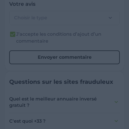
Votre avis
Choisir le type
J’accepte les conditions d’ajout d’un
commentaire
Envoyer commentaire
Questions sur les sites frauduleux
Quel est le meilleur annuaire inversé
gratuit ?
France Verif inclut une fonctionnalité de
recherche de numéro inversée qui est efficace
C'est quoi +33 ?
et gratuite pour identifier les appelants
L'indicatif +33 est le code téléphonique