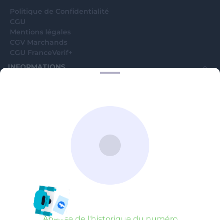
Politique de Confidentialité
CGU
Mentions légales
CGV Marchands
CGU FranceVerif+
INFORMATIONS
Catégories
Marchands
Signaler une arnaque
Blog
A PROPOS
Aide
Comment ça marche ?
Contact support utilisateurs
support@franceverif.fr
©WebVerif SAS au capital de 851 000€ • RCS de Paris 884750035 17
avenue Jean Moulin, 93100 Montreuil, France
Analyse de l'historique du numéro