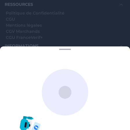
avenue Jean Moulin, 93100 Montreuil, France