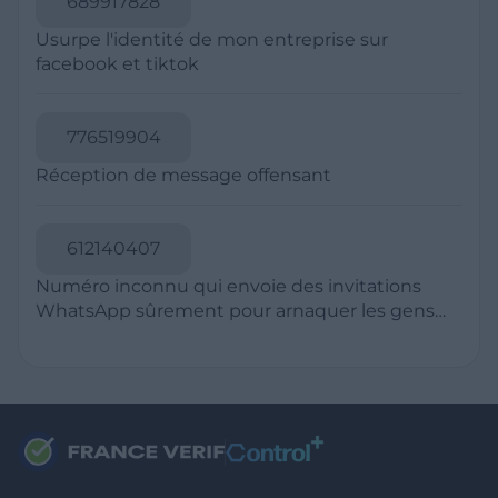
RESSOURCES
Politique de Confidentialité
CGU
Mentions légales
CGV Marchands
CGU FranceVerif+
INFORMATIONS
Catégories
Marchands
Signaler une arnaque
Blog
A PROPOS
Aide
Comment ça marche ?
Contact support utilisateurs
support@franceverif.fr
©WebVerif SAS au capital de 851 000€ • RCS de Paris 884750035 17