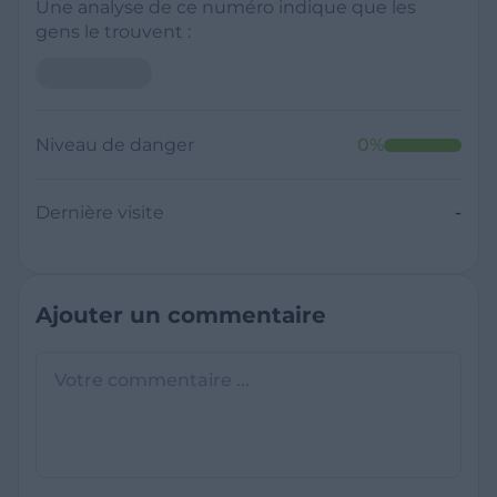
Une analyse de ce numéro indique que les
gens le trouvent :
Neutre
Niveau de danger
0
%
Dernière visite
Il y a moins de 1 minute
Questions sur les sites frauduleux
Quel est le meilleur annuaire inversé
gratuit ?
France Verif inclut une fonctionnalité de
recherche de numéro inversée qui est efficace
C'est quoi +33 ?
et gratuite pour identifier les appelants
L'indicatif +33 est le code téléphonique