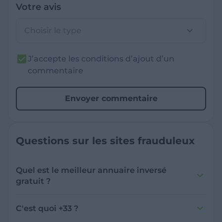
Votre avis
Choisir le type
J’accepte les conditions d’ajout d’un
commentaire
Envoyer commentaire
Questions sur les sites frauduleux
Quel est le meilleur annuaire inversé
gratuit ?
France Verif inclut une fonctionnalité de
recherche de numéro inversée qui est efficace
C'est quoi +33 ?
et gratuite pour identifier les appelants
L'indicatif +33 est le code téléphonique