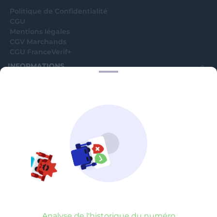
Politique de Confidentialité
CGU
Mentions légales
CGV Marchands
CGU FranceVerif+
INFORMATIONS
Catégories
Marchands
Signaler une arnaque
Blog
A PROPOS
Aide
Comment ça marche ?
Contact support utilisateurs
support@franceverif.fr
©WebVerif SAS au capital de 851 000€ • RCS de Paris 884750035 17
avenue Jean Moulin, 93100 Montreuil, France
Analyse de l'historique du numéro