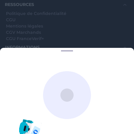
RESSOURCES
Politique de Confidentialité
CGU
Mentions légales
CGV Marchands
CGU FranceVerif+
INFORMATIONS
Catégories
Marchands
Signaler une arnaque
Blog
A PROPOS
Aide
Comment ça marche ?
Contact support utilisateurs
support@franceverif.fr
©WebVerif SAS au capital de 851 000€ • RCS de Paris 884750035 17