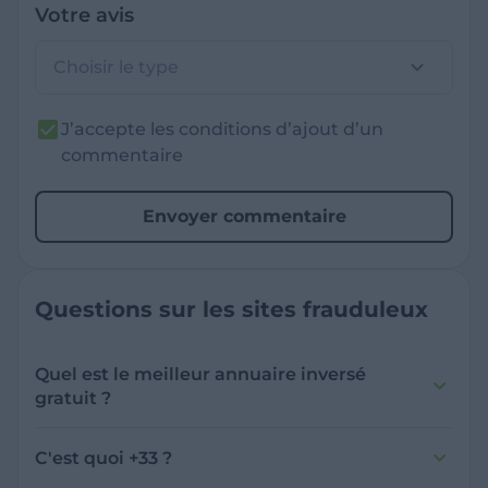
Votre avis
Choisir le type
J’accepte les conditions d’ajout d’un
commentaire
Envoyer commentaire
Questions sur les sites frauduleux
Quel est le meilleur annuaire inversé
gratuit ?
France Verif inclut une fonctionnalité de
recherche de numéro inversée qui est efficace
C'est quoi +33 ?
et gratuite pour identifier les appelants
L'indicatif +33 est le code téléphonique