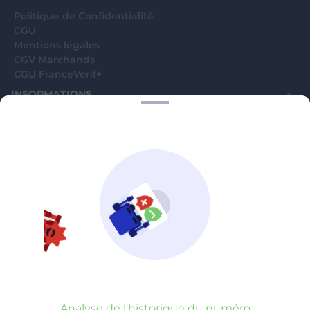
Politique de Confidentialité
CGU
Mentions légales
CGV Marchands
CGU FranceVerif+
INFORMATIONS
Catégories
Marchands
Signaler une arnaque
Blog
A PROPOS
Aide
Comment ça marche ?
Contact support utilisateurs
support@franceverif.fr
©WebVerif SAS au capital de 851 000€ • RCS de Paris 884750035 17
avenue Jean Moulin, 93100 Montreuil, France
Analyse de l'historique du numéro