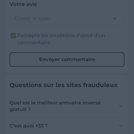
Votre avis
Choisir le type
J’accepte les conditions d’ajout d’un
commentaire
Envoyer commentaire
Questions sur les sites frauduleux
Quel est le meilleur annuaire inversé
gratuit ?
France Verif inclut une fonctionnalité de
recherche de numéro inversée qui est efficace
C'est quoi +33 ?
et gratuite pour identifier les appelants
L'indicatif +33 est le code téléphonique