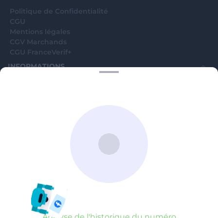
Politique de Confidentialité
CGU
Mentions légales
CGV Marchands
CGU FranceVerif+
INFORMATIONS
Catégories
Marchands
Signaler une arnaque
Blog
A PROPOS
Aide
Comment ça marche ?
Contact support utilisateurs
support@franceverif.fr
©WebVerif SAS au capital de 851 000€ • RCS de Paris 884750035 17
avenue Jean Moulin, 93100 Montreuil, France
Analyse de l'historique du numéro