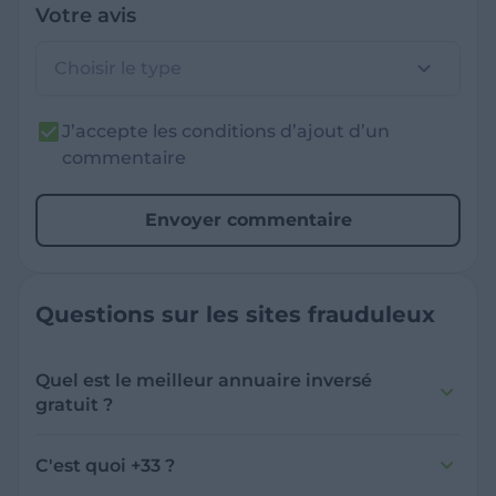
Votre avis
Choisir le type
J’accepte les conditions d’ajout d’un
commentaire
Envoyer commentaire
Questions sur les sites frauduleux
Quel est le meilleur annuaire inversé
gratuit ?
France Verif inclut une fonctionnalité de
recherche de numéro inversée qui est efficace
C'est quoi +33 ?
et gratuite pour identifier les appelants
L'indicatif +33 est le code téléphonique