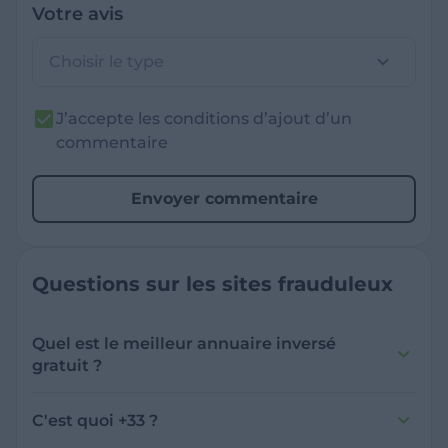
Votre avis
Choisir le type
J’accepte les conditions d’ajout d’un
commentaire
Envoyer commentaire
Questions sur les sites frauduleux
Quel est le meilleur annuaire inversé
gratuit ?
France Verif inclut une fonctionnalité de
recherche de numéro inversée qui est efficace
C'est quoi +33 ?
et gratuite pour identifier les appelants
L'indicatif +33 est le code téléphonique