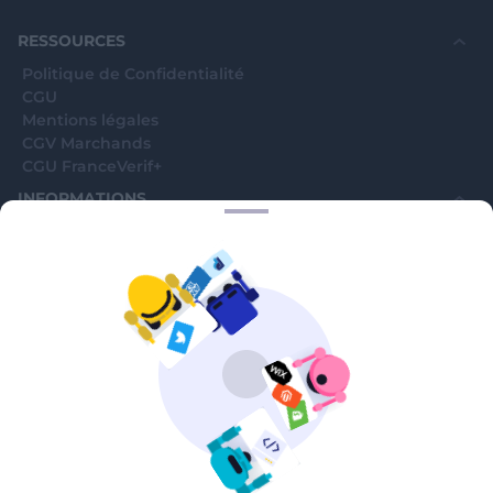
RESSOURCES
Politique de Confidentialité
CGU
Mentions légales
CGV Marchands
CGU FranceVerif+
INFORMATIONS
Catégories
Marchands
Signaler une arnaque
Blog
A PROPOS
Aide
Comment ça marche ?
Contact support utilisateurs
support@franceverif.fr