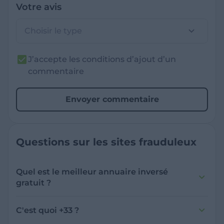
Votre avis
Choisir le type
J’accepte les conditions d’ajout d’un
commentaire
Envoyer commentaire
Questions sur les sites frauduleux
Quel est le meilleur annuaire inversé
gratuit ?
France Verif inclut une fonctionnalité de
recherche de numéro inversée qui est efficace
C'est quoi +33 ?
et gratuite pour identifier les appelants
L'indicatif +33 est le code téléphonique