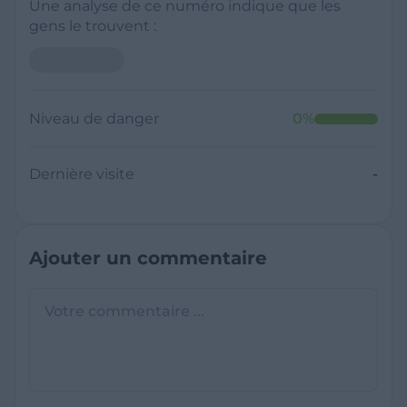
Une analyse de ce numéro indique que les
gens le trouvent :
Neutre
Niveau de danger
0
%
Dernière visite
Il y a moins de 1 minute
Questions sur les sites frauduleux
Quel est le meilleur annuaire inversé
gratuit ?
France Verif inclut une fonctionnalité de
recherche de numéro inversée qui est efficace
C'est quoi +33 ?
et gratuite pour identifier les appelants
L'indicatif +33 est le code téléphonique