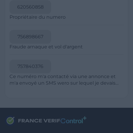
RESSOURCES
Politique de Confidentialité
CGU
Mentions légales
CGV Marchands
CGU FranceVerif+
INFORMATIONS
Catégories
Marchands
Signaler une arnaque
Blog
A PROPOS
Aide
Comment ça marche ?
Contact support utilisateurs
support@franceverif.fr
©WebVerif SAS au capital de 851 000€ • RCS de Paris 884750035 17