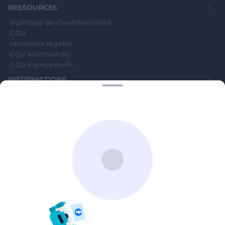
avenue Jean Moulin, 93100 Montreuil, France