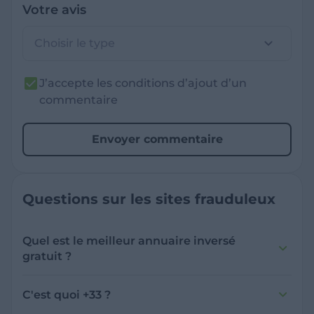
Votre avis
Choisir le type
J’accepte les conditions d’ajout d’un
commentaire
Envoyer commentaire
Questions sur les sites frauduleux
Quel est le meilleur annuaire inversé
gratuit ?
France Verif inclut une fonctionnalité de
recherche de numéro inversée qui est efficace
C'est quoi +33 ?
et gratuite pour identifier les appelants
L'indicatif +33 est le code téléphonique