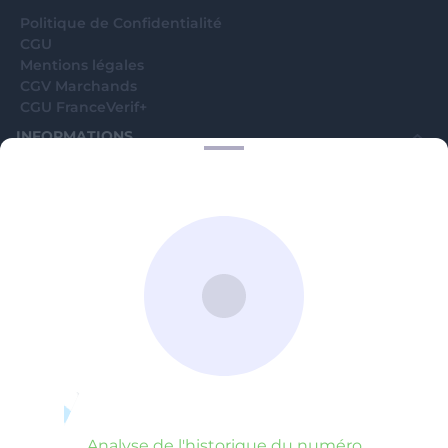
Politique de Confidentialité
CGU
Mentions légales
CGV Marchands
CGU FranceVerif+
INFORMATIONS
Catégories
Marchands
Signaler une arnaque
Blog
A PROPOS
Aide
Comment ça marche ?
Contact support utilisateurs
support@franceverif.fr
©WebVerif SAS au capital de 851 000€ • RCS de Paris 884750035 17
avenue Jean Moulin, 93100 Montreuil, France
Analyse de l'historique du numéro