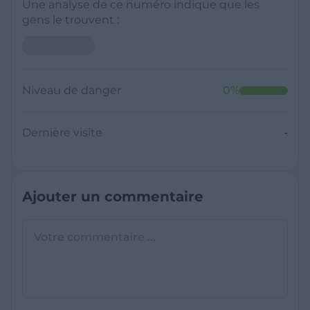
Une analyse de ce numéro indique que les
gens le trouvent :
Neutre
Niveau de danger
0
%
Dernière visite
Il y a moins de 1 minute
Questions sur les sites frauduleux
Quel est le meilleur annuaire inversé
gratuit ?
France Verif inclut une fonctionnalité de
recherche de numéro inversée qui est efficace
C'est quoi +33 ?
et gratuite pour identifier les appelants
L'indicatif +33 est le code téléphonique