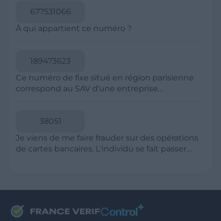
souhaite voir avec vous si elles sont avérées car
elles sont bloquées en attente. C'est un leurre.
RESSOURCES
Politique de Confidentialité
CGU
Mentions légales
CGV Marchands
CGU FranceVerif+
INFORMATIONS
Catégories
Marchands
Signaler une arnaque
Blog
A PROPOS
Aide
Comment ça marche ?
Contact support utilisateurs
support@franceverif.fr