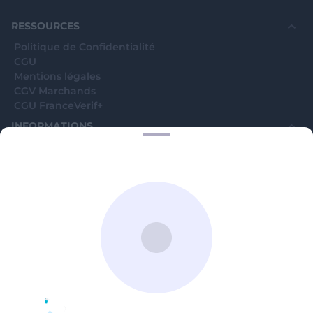
©WebVerif SAS au capital de 851 000€ • RCS de Paris 884750035 17
avenue Jean Moulin, 93100 Montreuil, France