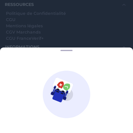
RESSOURCES
Politique de Confidentialité
CGU
Mentions légales
CGV Marchands
CGU FranceVerif+
INFORMATIONS
Catégories
Marchands
Signaler une arnaque
Blog
A PROPOS
Aide
Comment ça marche ?
Contact support utilisateurs
support@franceverif.fr
©WebVerif SAS au capital de 851 000€ • RCS de Paris 884750035 17