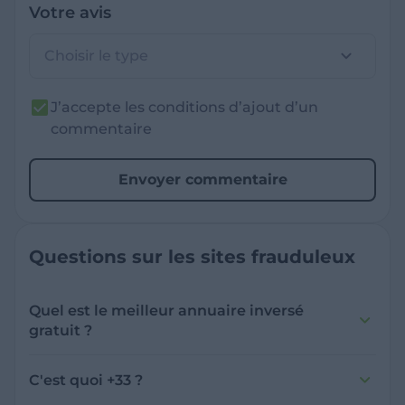
Votre avis
Choisir le type
J’accepte les conditions d’ajout d’un
commentaire
Envoyer commentaire
Questions sur les sites frauduleux
Quel est le meilleur annuaire inversé
gratuit ?
France Verif inclut une fonctionnalité de
recherche de numéro inversée qui est efficace
C'est quoi +33 ?
et gratuite pour identifier les appelants
L'indicatif +33 est le code téléphonique