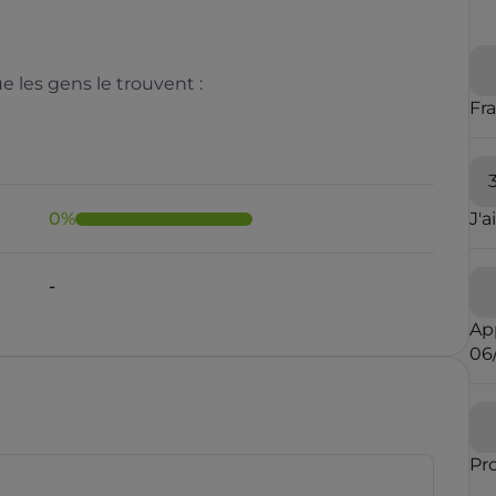
 les gens le trouvent :
Fr
0
%
J'a
-
Ap
06
Pr