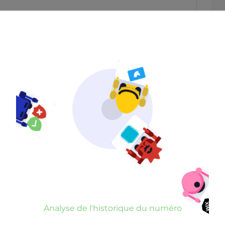
Neutre
Gênant
Dangereux
d’un commentaire
er commentaire
rauduleux
Analyse de l'historique du numéro