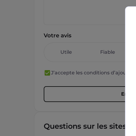
Votre avis
Utile
Fiable
J’accepte les conditions d’ajout 
Envoy
Questions sur les sites f