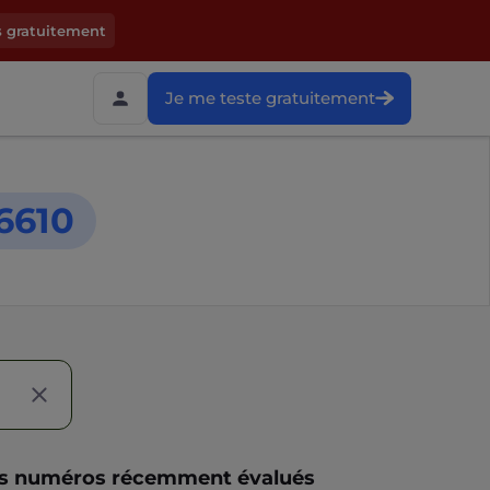
s gratuitement
Je me teste gratuitement
6610
s numéros récemment évalués