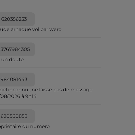
620356253
aude arnaque vol par wero
33767984305
i un doute
984081443
pel inconnu , ne laisse pas de message
/08/2026 à 9h14
620560858
opriétaire du numero